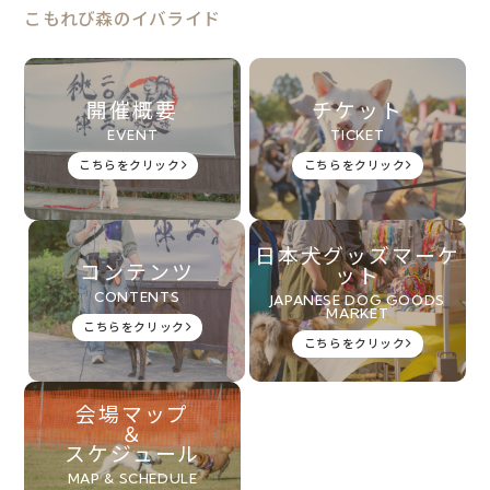
こもれび森のイバライド
開催概要
チケット
EVENT
TICKET
こちらをクリック
こちらをクリック
日本犬グッズマーケ
コンテンツ
ット
CONTENTS
JAPANESE DOG GOODS
MARKET
こちらをクリック
こちらをクリック
会場マップ
＆
スケジュール
MAP & SCHEDULE