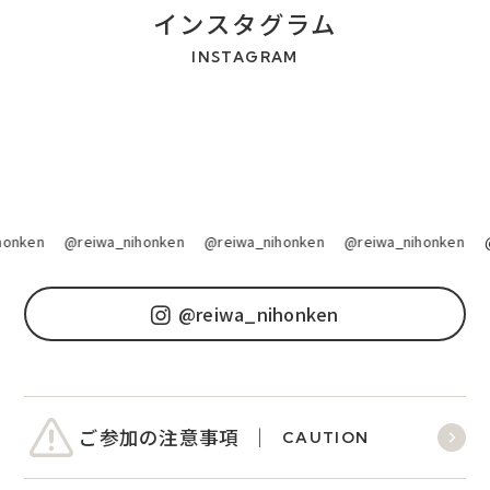
インスタグラム
INSTAGRAM
onken
@reiwa_nihonken
@reiwa_nihonken
@reiwa_nihonken
@
@reiwa_nihonken
ご参加の注意事項
CAUTION