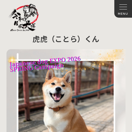
虎虎（ことら）くん