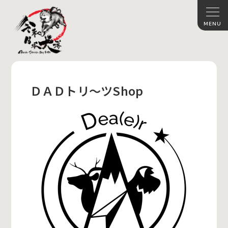
ＤＡＤトリ～ツShop